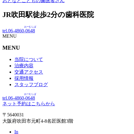
おとなとこどもの歯医者さん
JR吹田駅徒歩
2
分の歯科医院
おーむしば
tel.06-4860-
0648
MENU
MENU
当院について
治療内容
交通アクセス
採用情報
スタッフブログ
おーむしば
tel.06-4860-
0648
ネット予約はこちらから
〒5640031
大阪府吹田市元町4-8名匠医館3階
In