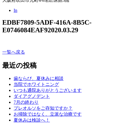
大阪府吹田市元町4-8名匠医館3階
In
EDBF7809-5ADF-416A-8B5C-
E0746084EAF9
2020.03.29
一覧へ戻る
最近の投稿
歯ならび、夏休みに相談
当院でホワイトニング
いつも通院ありがとうございます
ダイアグノデント
7月の終わり
プレオルソをご存知ですか？
お掃除ではなく、立派な治療です
夏休みは検診へ！