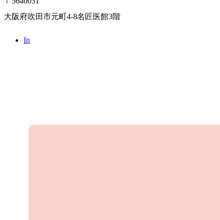
〒5640031
大阪府吹田市元町4-8名匠医館3階
In