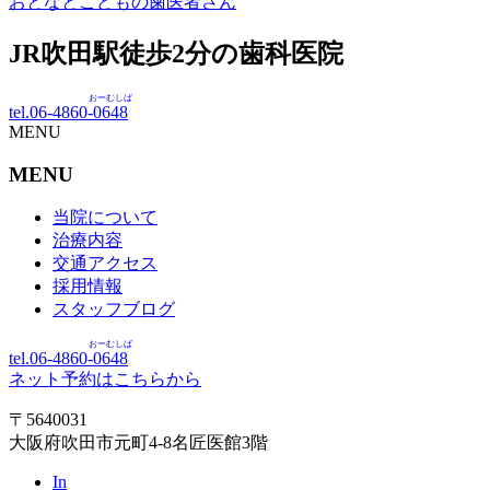
おとなとこどもの歯医者さん
JR吹田駅徒歩
2
分の歯科医院
おーむしば
tel.06-4860-
0648
MENU
MENU
当院について
治療内容
交通アクセス
採用情報
スタッフブログ
おーむしば
tel.06-4860-
0648
ネット予約はこちらから
〒5640031
大阪府吹田市元町4-8名匠医館3階
In