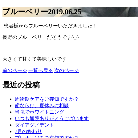
ブルーベリー
2019.06.25
患者様からブルーベリーいただきました！
長野のブルーベリーだそうです^_^
大きくて甘くて美味しいです！
前のページ
一覧へ戻る
次のページ
最近の投稿
周術期ケアをご存知ですか？
歯ならび、夏休みに相談
当院でホワイトニング
いつも通院ありがとうございます
ダイアグノデント
7月の終わり
プレオルソをご存知ですか？