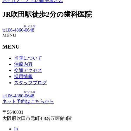
おとなとこどもの歯医者さん
JR吹田駅徒歩
2
分の歯科医院
おーむしば
tel.06-4860-
0648
MENU
MENU
当院について
治療内容
交通アクセス
採用情報
スタッフブログ
おーむしば
tel.06-4860-
0648
ネット予約はこちらから
〒5640031
大阪府吹田市元町4-8名匠医館3階
In