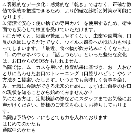
2. 客観的なデータ化：感覚的な「乾き」ではなく、正確な数
値で状態を把握できるため、より的確な診断と対策が可能に
なります。
3. 清潔で安心：使い捨ての専用カバーを使用するため、衛生
面でも安心して検査を受けていただけます。
お口が乾くと、細菌が繁殖しやすくなり、虫歯や歯周病、口
臭の原因になるだけでなく、ウイルス感染への抵抗力も弱ま
ってしまいます。「最近、食べ物が飲み込みにくくなった」
「口の中がネバつく」「話しづらい」といった些細な変化
は、お口からのSOSかもしれません。
当院では、ムーカスを用いた検査結果に基づき、お一人おひ
とりに合わせたお口のトレーニング（口腔リハビリ）やケア
方法をご提案いたします。いつまでも美味しく食事を楽し
み、元気に会話ができる未来のために、まずはご自身のお口
の現状を知ることから始めてみませんか？
気になる方は、定期検診の際などにスタッフまでお気軽にお
声がけください。皆様のご来院を心よりお待ちしておりま
す。
当院は予防やケアにもとても力を入れております
はじめてのかたも
通院中のかたも