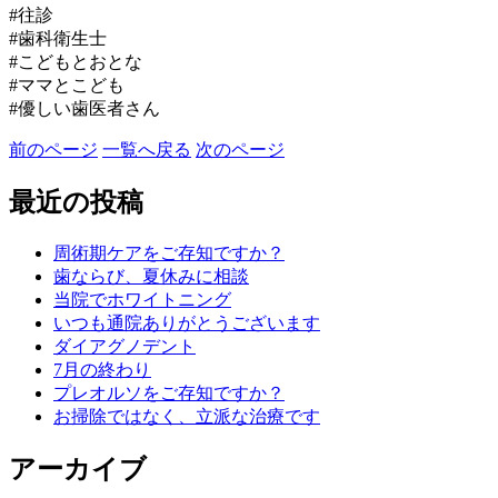
#往診
#歯科衛生士
#こどもとおとな
#ママとこども
#優しい歯医者さん
前のページ
一覧へ戻る
次のページ
最近の投稿
周術期ケアをご存知ですか？
歯ならび、夏休みに相談
当院でホワイトニング
いつも通院ありがとうございます
ダイアグノデント
7月の終わり
プレオルソをご存知ですか？
お掃除ではなく、立派な治療です
アーカイブ