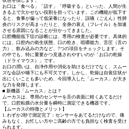
状態を指します。
お口は「食べる」「話す」「呼吸する」といった、人間が生
きる上で欠かせない役割を担っています。この機能が低下す
ると、食事が偏って低栄養になったり、誤嚥（ごえん）性肺
炎のリスクが高まったりと、全身の衰え（フレイル）を加速
させる原因になることが分かってきました。
口腔機能低下症の診断には、専用の検査が必要です。具体的
には、口腔内の衛生状態、口の乾き、咀嚼能力、舌圧（舌の
力）、飲み込みの力など、7つの項目をチェックします。そ
の中でも、特に重要かつ見逃されやすいのが「お口の乾燥
（ドライマウス）」です。
お口の潤いは、自浄作用や消化を助けるだけでなく、スムー
ズな会話や嚥下にも不可欠です。しかし、乾燥は自覚症状が
出にくいことも多いため、今回導入した「ムーカス」が大き
な力を発揮します。
■ 新機器「ムーカス」とは？
ムーカスは、専用のセンサーを舌の表面に軽くあてるだけ
で、口腔粘膜の水分量を瞬時に測定できる機器です。
【ムーカスの特徴とメリット】
1. わずか2秒で測定完了：センサーをあてるだけなので、痛
みもなく、お忙しい方やご高齢の方でも負担なく検査を受け
られます。