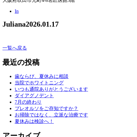
大阪府吹田市元町4-8名匠医館3階
In
Juliana
2026.01.17
一覧へ戻る
最近の投稿
歯ならび、夏休みに相談
当院でホワイトニング
いつも通院ありがとうございます
ダイアグノデント
7月の終わり
プレオルソをご存知ですか？
お掃除ではなく、立派な治療です
夏休みは検診へ！
アーカイブ