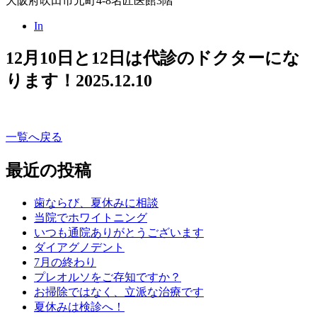
大阪府吹田市元町4-8名匠医館3階
In
12月10日と12日は代診のドクターにな
ります！
2025.12.10
一覧へ戻る
最近の投稿
歯ならび、夏休みに相談
当院でホワイトニング
いつも通院ありがとうございます
ダイアグノデント
7月の終わり
プレオルソをご存知ですか？
お掃除ではなく、立派な治療です
夏休みは検診へ！