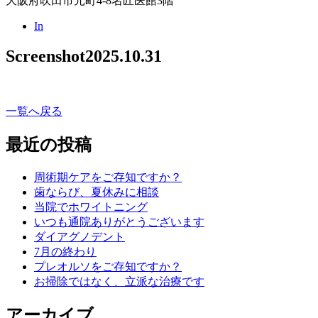
大阪府吹田市元町4-8名匠医館3階
In
Screenshot
2025.10.31
一覧へ戻る
最近の投稿
周術期ケアをご存知ですか？
歯ならび、夏休みに相談
当院でホワイトニング
いつも通院ありがとうございます
ダイアグノデント
7月の終わり
プレオルソをご存知ですか？
お掃除ではなく、立派な治療です
アーカイブ