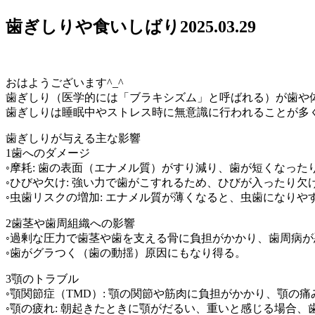
歯ぎしりや食いしばり
2025.03.29
おはようございます^_^
歯ぎしり（医学的には「ブラキシズム」と呼ばれる）が歯や体
歯ぎしりは睡眠中やストレス時に無意識に行われることが多
歯ぎしりが与える主な影響
1歯へのダメージ
◦摩耗: 歯の表面（エナメル質）がすり減り、歯が短くなった
◦ひびや欠け: 強い力で歯がこすれるため、ひびが入ったり欠
◦虫歯リスクの増加: エナメル質が薄くなると、虫歯になりや
2歯茎や歯周組織への影響
◦過剰な圧力で歯茎や歯を支える骨に負担がかかり、歯周病
◦歯がグラつく（歯の動揺）原因にもなり得る。
3顎のトラブル
◦顎関節症（TMD）: 顎の関節や筋肉に負担がかかり、顎の
◦顎の疲れ: 朝起きたときに顎がだるい、重いと感じる場合