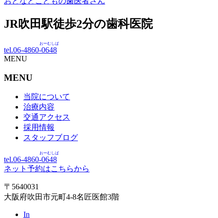
おとなとこどもの歯医者さん
JR吹田駅徒歩
2
分の歯科医院
おーむしば
tel.06-4860-
0648
MENU
MENU
当院について
治療内容
交通アクセス
採用情報
スタッフブログ
おーむしば
tel.06-4860-
0648
ネット予約はこちらから
〒5640031
大阪府吹田市元町4-8名匠医館3階
In