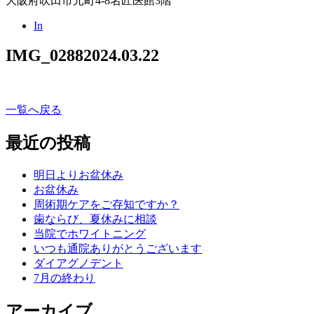
大阪府吹田市元町4-8名匠医館3階
In
IMG_0288
2024.03.22
一覧へ戻る
最近の投稿
明日よりお盆休み
お盆休み
周術期ケアをご存知ですか？
歯ならび、夏休みに相談
当院でホワイトニング
いつも通院ありがとうございます
ダイアグノデント
7月の終わり
アーカイブ