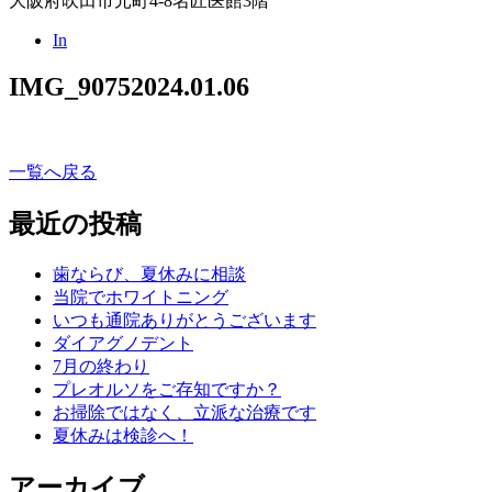
大阪府吹田市元町4-8名匠医館3階
In
IMG_9075
2024.01.06
一覧へ戻る
最近の投稿
歯ならび、夏休みに相談
当院でホワイトニング
いつも通院ありがとうございます
ダイアグノデント
7月の終わり
プレオルソをご存知ですか？
お掃除ではなく、立派な治療です
夏休みは検診へ！
アーカイブ