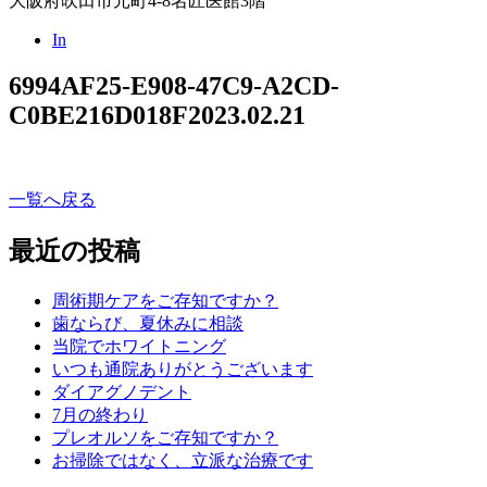
大阪府吹田市元町4-8名匠医館3階
In
6994AF25-E908-47C9-A2CD-
C0BE216D018F
2023.02.21
一覧へ戻る
最近の投稿
周術期ケアをご存知ですか？
歯ならび、夏休みに相談
当院でホワイトニング
いつも通院ありがとうございます
ダイアグノデント
7月の終わり
プレオルソをご存知ですか？
お掃除ではなく、立派な治療です