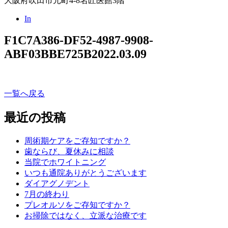
大阪府吹田市元町4-8名匠医館3階
In
F1C7A386-DF52-4987-9908-
ABF03BBE725B
2022.03.09
一覧へ戻る
最近の投稿
周術期ケアをご存知ですか？
歯ならび、夏休みに相談
当院でホワイトニング
いつも通院ありがとうございます
ダイアグノデント
7月の終わり
プレオルソをご存知ですか？
お掃除ではなく、立派な治療です