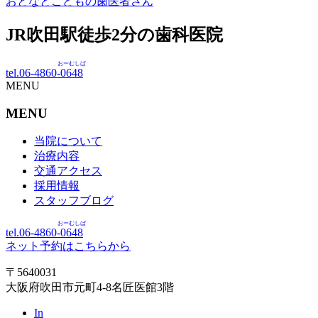
おとなとこどもの歯医者さん
JR吹田駅徒歩
2
分の歯科医院
おーむしば
tel.06-4860-
0648
MENU
MENU
当院について
治療内容
交通アクセス
採用情報
スタッフブログ
おーむしば
tel.06-4860-
0648
ネット予約はこちらから
〒5640031
大阪府吹田市元町4-8名匠医館3階
In