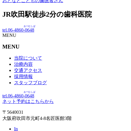
おとなとこどもの歯医者さん
JR吹田駅徒歩
2
分の歯科医院
おーむしば
tel.06-4860-
0648
MENU
MENU
当院について
治療内容
交通アクセス
採用情報
スタッフブログ
おーむしば
tel.06-4860-
0648
ネット予約はこちらから
〒5640031
大阪府吹田市元町4-8名匠医館3階
In