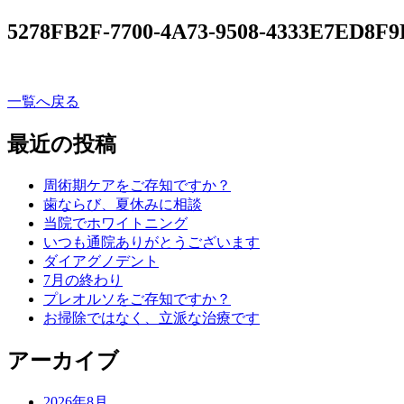
5278FB2F-7700-4A73-9508-4333E7ED8F9
一覧へ戻る
最近の投稿
周術期ケアをご存知ですか？
歯ならび、夏休みに相談
当院でホワイトニング
いつも通院ありがとうございます
ダイアグノデント
7月の終わり
プレオルソをご存知ですか？
お掃除ではなく、立派な治療です
アーカイブ
2026年8月