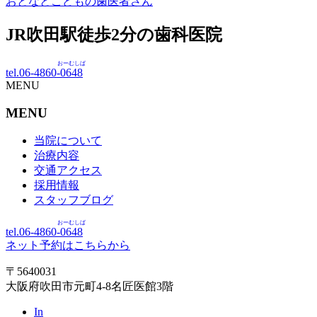
おとなとこどもの歯医者さん
JR吹田駅徒歩
2
分の歯科医院
おーむしば
tel.06-4860-
0648
MENU
MENU
当院について
治療内容
交通アクセス
採用情報
スタッフブログ
おーむしば
tel.06-4860-
0648
ネット予約はこちらから
〒5640031
大阪府吹田市元町4-8名匠医館3階
In