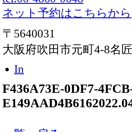
ネット予約はこちらから
〒5640031
大阪府吹田市元町4-8名
In
F436A73E-0DF7-4FCB-
E149AAD4B616
2022.0