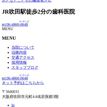
おとなとこどもの歯医者さん
JR吹田駅徒歩
2
分の歯科医院
おーむしば
tel.06-4860-
0648
MENU
MENU
当院について
治療内容
交通アクセス
採用情報
スタッフブログ
おーむしば
tel.06-4860-
0648
ネット予約はこちらから
〒5640031
大阪府吹田市元町4-8名匠医館3階
In