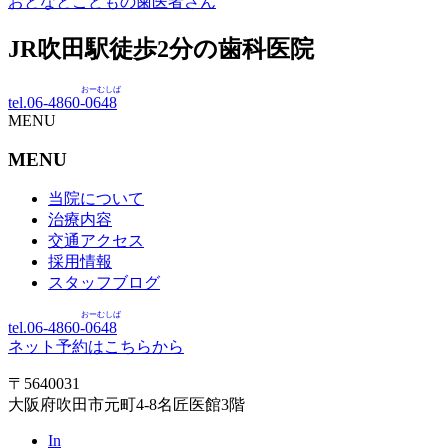
おとなとこどもの歯医者さん
JR吹田駅徒歩
2
分の歯科医院
おーむしば
tel.06-4860-
0648
MENU
MENU
当院について
治療内容
交通アクセス
採用情報
スタッフブログ
おーむしば
tel.06-4860-
0648
ネット予約はこちらから
〒5640031
大阪府吹田市元町4-8名匠医館3階
In