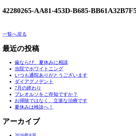
42280265-AA81-453D-B685-BB61A32B7F
一覧へ戻る
最近の投稿
歯ならび、夏休みに相談
当院でホワイトニング
いつも通院ありがとうございます
ダイアグノデント
7月の終わり
プレオルソをご存知ですか？
お掃除ではなく、立派な治療です
夏休みは検診へ！
アーカイブ
2026年8月