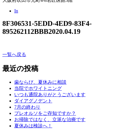
大阪府吹田市元町4-8名匠医館3階
In
8F306531-5EDD-4ED9-83F4-
895262112BBB
2020.04.19
一覧へ戻る
最近の投稿
歯ならび、夏休みに相談
当院でホワイトニング
いつも通院ありがとうございます
ダイアグノデント
7月の終わり
プレオルソをご存知ですか？
お掃除ではなく、立派な治療です
夏休みは検診へ！