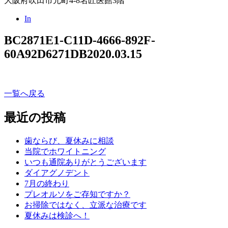
大阪府吹田市元町4-8名匠医館3階
In
BC2871E1-C11D-4666-892F-
60A92D6271DB
2020.03.15
一覧へ戻る
最近の投稿
歯ならび、夏休みに相談
当院でホワイトニング
いつも通院ありがとうございます
ダイアグノデント
7月の終わり
プレオルソをご存知ですか？
お掃除ではなく、立派な治療です
夏休みは検診へ！