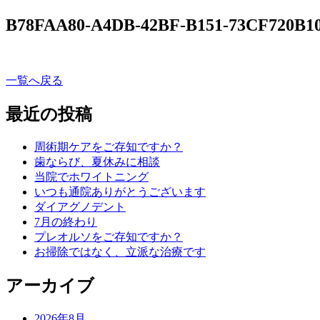
B78FAA80-A4DB-42BF-B151-73CF720B1
一覧へ戻る
最近の投稿
周術期ケアをご存知ですか？
歯ならび、夏休みに相談
当院でホワイトニング
いつも通院ありがとうございます
ダイアグノデント
7月の終わり
プレオルソをご存知ですか？
お掃除ではなく、立派な治療です
アーカイブ
2026年8月