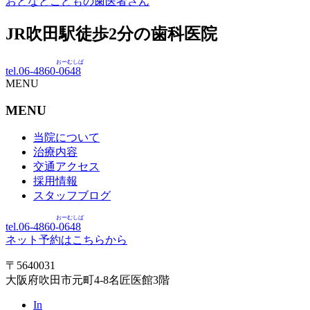
おとなとこどもの歯医者さん
JR吹田駅徒歩
2
分の歯科医院
おーむしば
tel.06-4860-
0648
MENU
MENU
当院について
治療内容
交通アクセス
採用情報
スタッフブログ
おーむしば
tel.06-4860-
0648
ネット予約はこちらから
〒5640031
大阪府吹田市元町4-8名匠医館3階
In