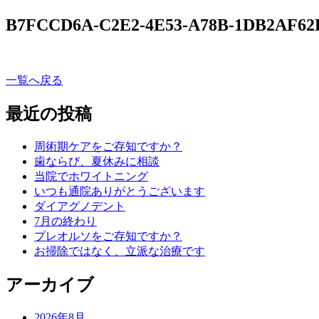
B7FCCD6A-C2E2-4E53-A78B-1DB2AF6
一覧へ戻る
最近の投稿
周術期ケアをご存知ですか？
歯ならび、夏休みに相談
当院でホワイトニング
いつも通院ありがとうございます
ダイアグノデント
7月の終わり
プレオルソをご存知ですか？
お掃除ではなく、立派な治療です
アーカイブ
2026年8月