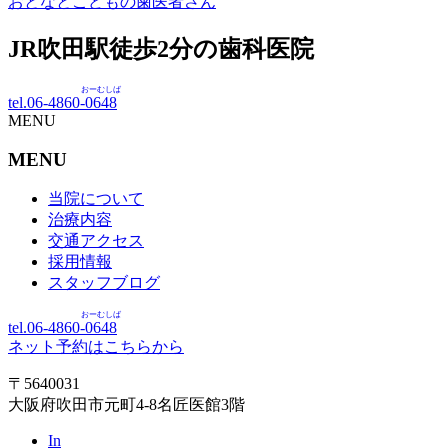
おとなとこどもの歯医者さん
JR吹田駅徒歩
2
分の歯科医院
おーむしば
tel.06-4860-
0648
MENU
MENU
当院について
治療内容
交通アクセス
採用情報
スタッフブログ
おーむしば
tel.06-4860-
0648
ネット予約はこちらから
〒5640031
大阪府吹田市元町4-8名匠医館3階
In