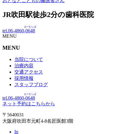
おとなとこどもの歯医者さん
JR吹田駅徒歩
2
分の歯科医院
おーむしば
tel.06-4860-
0648
MENU
MENU
当院について
治療内容
交通アクセス
採用情報
スタッフブログ
おーむしば
tel.06-4860-
0648
ネット予約はこちらから
〒5640031
大阪府吹田市元町4-8名匠医館3階
In