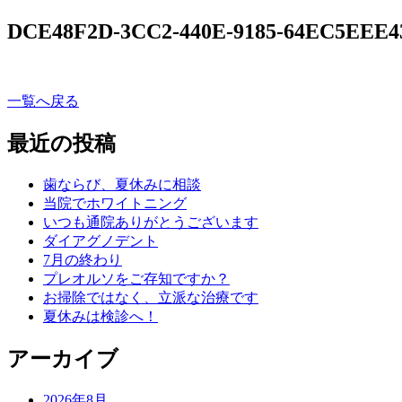
DCE48F2D-3CC2-440E-9185-64EC5EEE4
一覧へ戻る
最近の投稿
歯ならび、夏休みに相談
当院でホワイトニング
いつも通院ありがとうございます
ダイアグノデント
7月の終わり
プレオルソをご存知ですか？
お掃除ではなく、立派な治療です
夏休みは検診へ！
アーカイブ
2026年8月