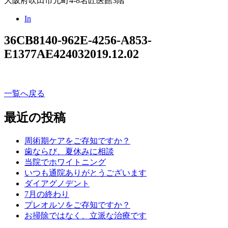
大阪府吹田市元町4-8名匠医館3階
In
36CB8140-962E-4256-A853-
E1377AE42403
2019.12.02
一覧へ戻る
最近の投稿
周術期ケアをご存知ですか？
歯ならび、夏休みに相談
当院でホワイトニング
いつも通院ありがとうございます
ダイアグノデント
7月の終わり
プレオルソをご存知ですか？
お掃除ではなく、立派な治療です