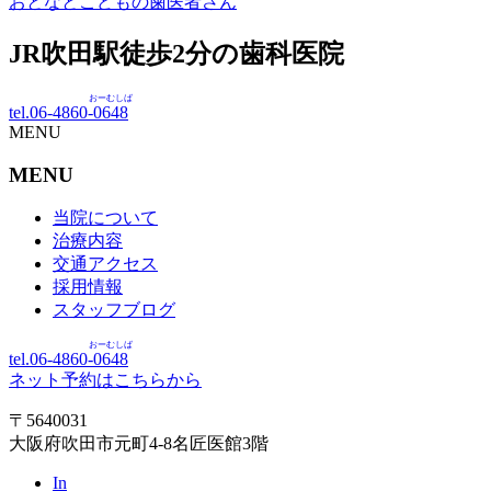
おとなとこどもの歯医者さん
JR吹田駅徒歩
2
分の歯科医院
おーむしば
tel.06-4860-
0648
MENU
MENU
当院について
治療内容
交通アクセス
採用情報
スタッフブログ
おーむしば
tel.06-4860-
0648
ネット予約はこちらから
〒5640031
大阪府吹田市元町4-8名匠医館3階
In