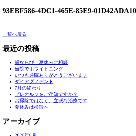
93EBF586-4DC1-465E-85E9-01D42ADA10
一覧へ戻る
最近の投稿
歯ならび、夏休みに相談
当院でホワイトニング
いつも通院ありがとうございます
ダイアグノデント
7月の終わり
プレオルソをご存知ですか？
お掃除ではなく、立派な治療です
夏休みは検診へ！
アーカイブ
2026年8月