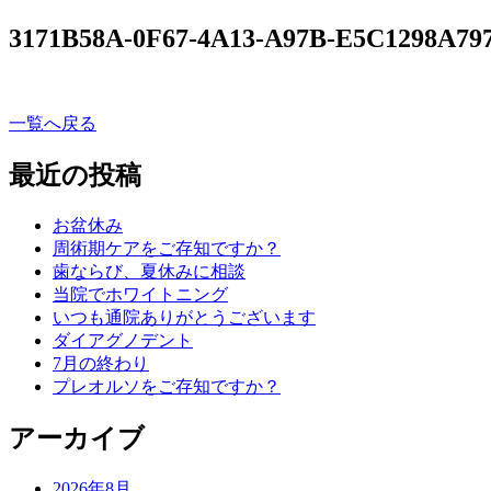
3171B58A-0F67-4A13-A97B-E5C1298A79
一覧へ戻る
最近の投稿
お盆休み
周術期ケアをご存知ですか？
歯ならび、夏休みに相談
当院でホワイトニング
いつも通院ありがとうございます
ダイアグノデント
7月の終わり
プレオルソをご存知ですか？
アーカイブ
2026年8月