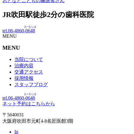
おとなとこどもの歯医者さん
JR吹田駅徒歩
2
分の歯科医院
おーむしば
tel.06-4860-
0648
MENU
MENU
当院について
治療内容
交通アクセス
採用情報
スタッフブログ
おーむしば
tel.06-4860-
0648
ネット予約はこちらから
〒5640031
大阪府吹田市元町4-8名匠医館3階
In