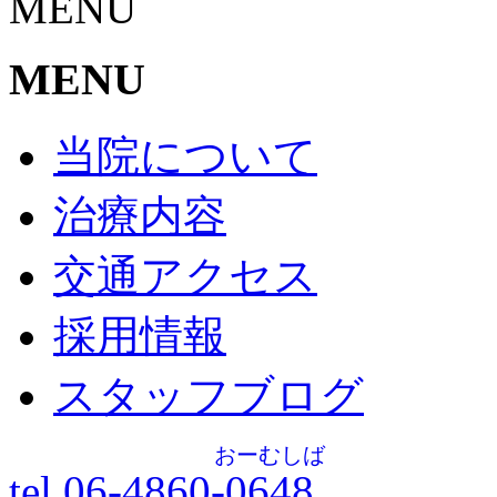
MENU
MENU
当院について
治療内容
交通アクセス
採用情報
スタッフブログ
おーむしば
tel.06-4860-
0648