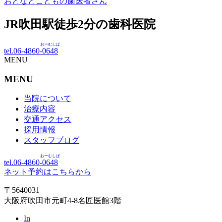
おとなとこどもの歯医者さん
JR吹田駅徒歩
2
分の歯科医院
おーむしば
tel.06-4860-
0648
MENU
MENU
当院について
治療内容
交通アクセス
採用情報
スタッフブログ
おーむしば
tel.06-4860-
0648
ネット予約はこちらから
〒5640031
大阪府吹田市元町4-8名匠医館3階
In