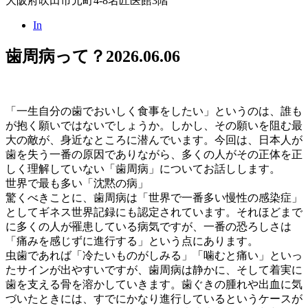
大阪府吹田市元町4-8名匠医館3階
In
歯周病って？
2026.06.06
「一生自分の歯でおいしく食事をしたい」というのは、誰も
が抱く願いではないでしょうか。しかし、その願いを阻む最
大の敵が、身近なところに潜んでいます。今回は、日本人が
歯を失う一番の原因でありながら、多くの人がその正体を正
しく理解していない「歯周病」についてお話しします。
世界で最も多い「沈黙の病」
驚くべきことに、歯周病は「世界で一番多い慢性の感染症」
としてギネス世界記録にも認定されています。それほどまで
に多くの人が罹患している病気ですが、一番の恐ろしさは
「痛みを感じずに進行する」という点にあります。
虫歯であれば「冷たいものがしみる」「噛むと痛い」といっ
たサインが出やすいですが、歯周病は静かに、そして着実に
歯を支える骨を溶かしていきます。歯ぐきの腫れや出血に気
づいたときには、すでにかなり進行しているというケースが