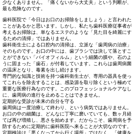
少なくありません。「痛くないから大丈夫」という判断が、
最も危険なのです。
歯科医院で「今日はお口のお掃除をしましょう」と言われた
ことがあるかと思います。しかし、私たち歯科医療従事者が
考えるお掃除は、単なるエステのような「見た目を綺麗にす
るための清掃」ではありません。
歯科衛生士による口腔内の清掃は、立派な「歯周病の治療」
そのものです。お口の中には、歯ブラシでは決して落とすこ
とができない「バイオフィルム」という細菌の膜や、石のよ
うに固まった「歯石」が付着しています。これらは歯周病菌
の温床となり、毒素を出し続けます。
専門的な知識と技術を持つ歯科衛生士が、専用の器具を使っ
てこれらを除去することは、感染源を取り除くという極めて
重要な医療行為なのです。このプロフェッショナルケアなし
に、歯周病の進行を止めることはできません。
定期的な受診が未来の自分を守る
歯周病は一度治療して終わり、という病気ではありません。
お口の中の細菌は、どんなに丁寧に磨いていても、数ヶ月経
てば再び増殖し、悪さを始めます。だからこそ、歯周病を予
防するために定期的に歯科医院へ来ることが大切なのです。
定期検診は「悪くなってから行く場所」ではなく、「健康を