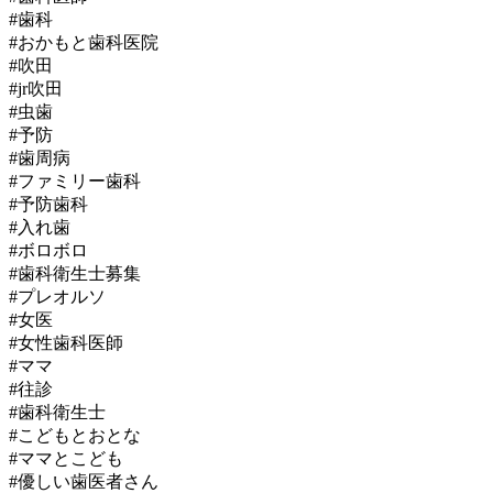
#歯科
#おかもと歯科医院
#吹田
#jr吹田
#虫歯
#予防
#歯周病
#ファミリー歯科
#予防歯科
#入れ歯
#ボロボロ
#歯科衛生士募集
#プレオルソ
#女医
#女性歯科医師
#ママ
#往診
#歯科衛生士
#こどもとおとな
#ママとこども
#優しい歯医者さん