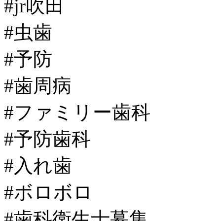
#jr吹田
#虫歯
#予防
#歯周病
#ファミリー歯科
#予防歯科
#入れ歯
#ボロボロ
#歯科衛生士募集