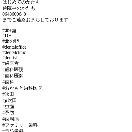
はじめてのかたも
通院中のかたも
0648600648
までご連絡おまちしております
#dhegg
#DH
#dhの卵
#dentaloffice
#dentalclinic
#dentist
#歯医者
#歯科医院
#歯科医師
#歯科
#おかもと歯科医院
#吹田
#jr吹田
#虫歯
#予防
#歯周病
#ファミリー歯科
#予防歯科