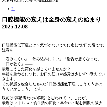
大阪府吹田市元町4-8名匠医館3階
In
口腔機能の衰えは全身の衰えの始まり
2025.12.08
口腔機能低下症とは？気づかないうちに進む“お口の衰え”に
注意を
「噛みにくい」「飲み込みにくい」「滑舌が悪くなった」
「口が乾く」——
最近こうした変化を感じていませんか？
年齢を重ねるにつれ、お口の筋力や感覚は少しずつ衰えてい
きます。
その状態を総合したものが 口腔機能低下症（こうくうきの
うていかしょう） です。
以前は“高齢者だけの問題”と思われていましたが、
最近は ストレス・食生活の変化・早食い・噛む回数の減少