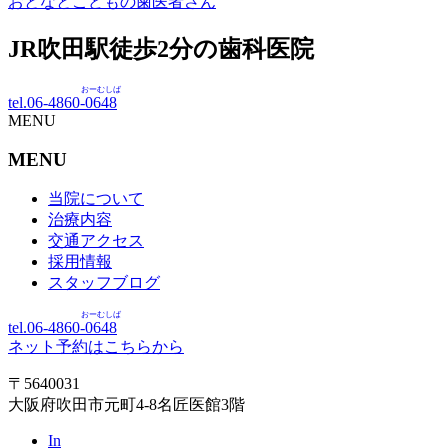
おとなとこどもの歯医者さん
JR吹田駅徒歩
2
分の歯科医院
おーむしば
tel.06-4860-
0648
MENU
MENU
当院について
治療内容
交通アクセス
採用情報
スタッフブログ
おーむしば
tel.06-4860-
0648
ネット予約はこちらから
〒5640031
大阪府吹田市元町4-8名匠医館3階
In