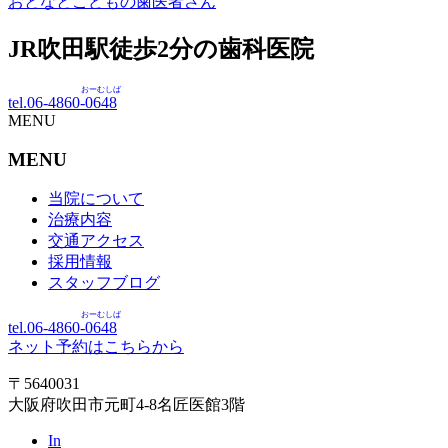
おとなとこどもの歯医者さん
JR吹田駅徒歩
2
分の歯科医院
おーむしば
tel.06-4860-
0648
MENU
MENU
当院について
治療内容
交通アクセス
採用情報
スタッフブログ
おーむしば
tel.06-4860-
0648
ネット予約はこちらから
〒5640031
大阪府吹田市元町4-8名匠医館3階
In