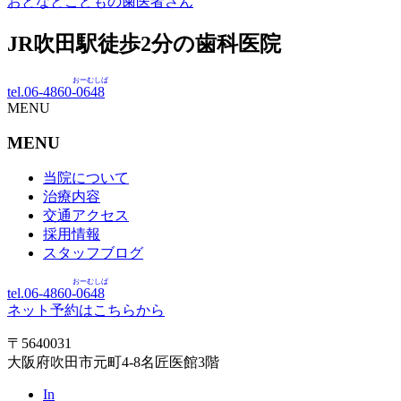
おとなとこどもの歯医者さん
JR吹田駅徒歩
2
分の歯科医院
おーむしば
tel.06-4860-
0648
MENU
MENU
当院について
治療内容
交通アクセス
採用情報
スタッフブログ
おーむしば
tel.06-4860-
0648
ネット予約はこちらから
〒5640031
大阪府吹田市元町4-8名匠医館3階
In