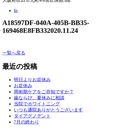
大阪府吹田市元町4-8名匠医館3階
In
A18597DF-040A-405B-BB35-
169468E8FB33
2020.11.24
一覧へ戻る
最近の投稿
明日よりお盆休み
お盆休み
周術期ケアをご存知ですか？
歯ならび、夏休みに相談
当院でホワイトニング
いつも通院ありがとうございます
ダイアグノデント
7月の終わり