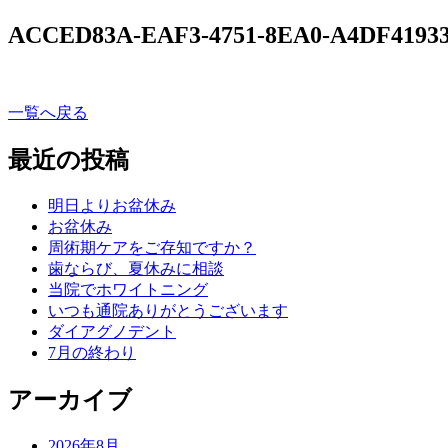
ACCED83A-EAF3-4751-8EA0-A4DF4193
一覧へ戻る
最近の投稿
明日よりお盆休み
お盆休み
周術期ケアをご存知ですか？
歯ならび、夏休みに相談
当院でホワイトニング
いつも通院ありがとうございます
ダイアグノデント
7月の終わり
アーカイブ
2026年8月