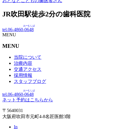
おとなとこどもの歯医者さん
JR吹田駅徒歩
2
分の歯科医院
おーむしば
tel.06-4860-
0648
MENU
MENU
当院について
治療内容
交通アクセス
採用情報
スタッフブログ
おーむしば
tel.06-4860-
0648
ネット予約はこちらから
〒5640031
大阪府吹田市元町4-8名匠医館3階
In