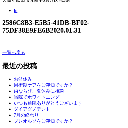
大阪府吹田市元町4-8名匠医館3階
In
2586C8B3-E5B5-41DB-BF02-
75DF38E9FE6B
2020.01.31
一覧へ戻る
最近の投稿
お盆休み
周術期ケアをご存知ですか？
歯ならび、夏休みに相談
当院でホワイトニング
いつも通院ありがとうございます
ダイアグノデント
7月の終わり
プレオルソをご存知ですか？