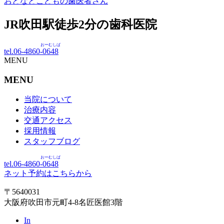
おとなとこどもの歯医者さん
JR吹田駅徒歩
2
分の歯科医院
おーむしば
tel.06-4860-
0648
MENU
MENU
当院について
治療内容
交通アクセス
採用情報
スタッフブログ
おーむしば
tel.06-4860-
0648
ネット予約はこちらから
〒5640031
大阪府吹田市元町4-8名匠医館3階
In